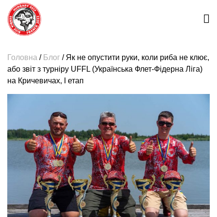
Головна
/
Блог
/
Як не опустити руки, коли риба не клює,
або звіт з турніру UFFL (Українська Флет-Фідерна Ліга)
на Кричевичах, I етап