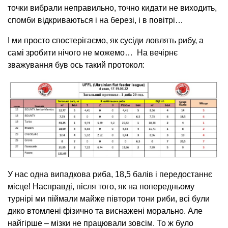
точки вибрали неправильно, точно кидати не виходить,
спомби відкриваються і на березі, і в повітрі…
І ми просто спостерігаємо, як сусіди ловлять рибу, а
самі зробити нічого не можемо… На вечірнє
зважування був ось такий протокол:
У нас одна випадкова риба, 18,5 балів і передостаннє
місце! Насправді, після того, як на попередньому
турнірі ми піймали майже півтори тони риби, всі були
дико втомлені фізично та виснажені морально. Але
найгірше – мізки не працювали зовсім. То ж було