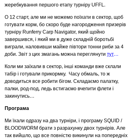
жеребкування першого етапу турніру UFFL.
О 12 старт, але ми не можемо поїхати в сектор, щоб
готувати корм, бо скоро буде нагородження призерів
турніру Runferry Carp Navigator, який щойно
завершився, і який ми в дуже складній боротьбі
виграли, наловивши майже півтори тонни риби за 4
доби. Звіт з цих змагань можна переглянути
тут
…
Коли ми заїхали в сектор, інші команди вже склали
табір і готували прикормку. Часу обмаль, то ж
доводиться все робити бігом. Складаємо палатку,
палки, род-под, ледь встигаємо вчепити флети і
закинутись…
Програма
Ми їхали одразу на два турніри, і програму SQUID /
BLOODWORM брати з разрахунку двох турнірів. Але
так вийшло, що все повністю викинули на попередніх