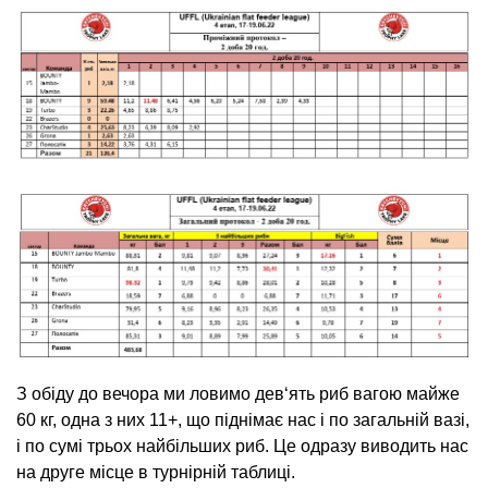
З обіду до вечора ми ловимо дев‘ять риб вагою майже
60 кг, одна з них 11+, що піднімає нас і по загальній вазі,
і по сумі трьох найбільших риб. Це одразу виводить нас
на друге місце в турнірній таблиці.