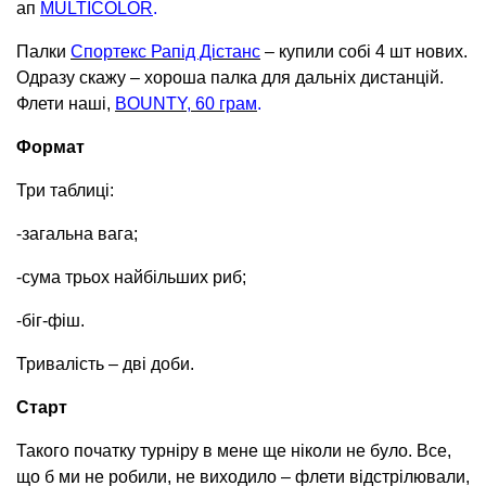
ап
MULTICOLOR
.
Палки
Спортекс Рапід Дістанс
– купили собі 4 шт нових.
Одразу скажу – хороша палка для дальніх дистанцій.
Флети наші,
BOUNTY, 60 грам
.
Формат
Три таблиці:
⁃загальна вага;
⁃сума трьох найбільших риб;
⁃біг-фіш.
Тривалість – дві доби.
Старт
Такого початку турніру в мене ще ніколи не було. Все,
що б ми не робили, не виходило – флети відстрілювали,