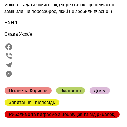
можна згадати якийсь схід через гачок, що невчасно
замінили, чи перезаброс, який не зробили вчасно..)
НХНЛ!
Слава Україні!
Facebook
Viber
Telegram
Messenger
Цікаве та Корисне
Змагання
Дітям
Запитання - відповідь
Рибалимо та виграємо з Bounty (звіти від рибалок)