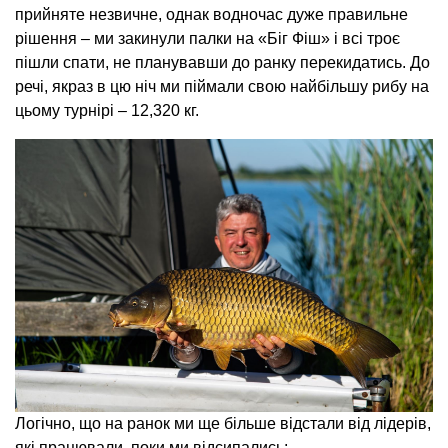
прийняте незвичне, однак водночас дуже правильне
рішення – ми закинули палки на «Біг Фіш» і всі троє
пішли спати, не планувавши до ранку перекидатись. До
речі, якраз в цю ніч ми піймали свою найбільшу рибу на
цьому турнірі – 12,320 кг.
Логічно, що на ранок ми ще більше відстали від лідерів,
які працювали, поки ми відсипались: