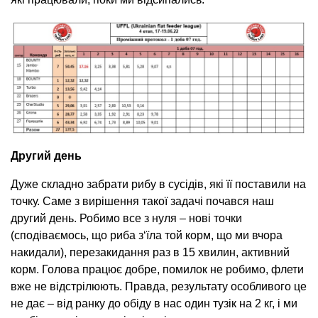
Другий день
Дуже складно забрати рибу в сусідів, які її поставили на
точку. Саме з вирішення такої задачі почався наш
другий день. Робимо все з нуля – нові точки
(сподіваємось, що риба з‘їла той корм, що ми вчора
накидали), перезакидання раз в 15 хвилин, активний
корм. Голова працює добре, помилок не робимо, флети
вже не відстрілюють. Правда, результату особливого це
не дає – від ранку до обіду в нас один тузік на 2 кг, і ми