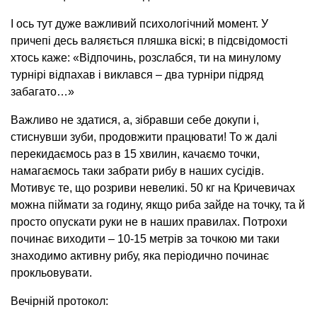
І ось тут дуже важливий психологічний момент. У
причепі десь валяється пляшка віскі; в підсвідомості
хтось каже: «Відпочинь, розслабся, ти на минулому
турнірі відпахав і виклався – два турніри підряд
забагато…»
Важливо не здатися, а, зібравши себе докупи і,
стиснувши зуби, продовжити працювати! То ж далі
перекидаємось раз в 15 хвилин, качаємо точки,
намагаємось таки забрати рибу в наших сусідів.
Мотивує те, що розриви невеликі. 50 кг на Кричевичах
можна піймати за годину, якщо риба зайде на точку, та й
просто опускати руки не в наших правилах. Потрохи
починає виходити – 10-15 метрів за точкою ми таки
знаходимо активну рибу, яка періодично починає
прокльовувати.
Вечірній протокол: