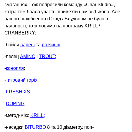
змаганнях. Тож попросили команду «Char Studio»,
котра теж брала участь, привезти нам зі Львова. Але
нашого улюбленого Сквід / Блудворм не було в
наявності, то ж ловимо на програму KRILL /
CRANBERRY:
⁃бойли
варені
та
розчинні
;
⁃пелец
AMINO
і
TROUT
;
⁃
конопля
;
⁃
тигровий горіх
;
⁃
FRESH XS
;
⁃
DOPING
;
⁃метод-мікс
KRILL
;
⁃насадки
BITURBO
8 та 10 діаметру, поп-