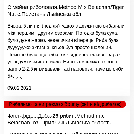
Сімейна риболовля.Method Mix Belachan/Tiger
Nut c.Пристань Львівська обл
Вчора, 5 липня (неділя), удвох з дружиною рибалили
між першим і другим озерами. Погодка була суха,
було дуже жарко, невеличкий вітерець. Риба була
дууууууже активна, кльов був просто шалений.
Помітно було, що риба вже віднерестилася і зараз
усі її думки зайняті їжею. Навіть невеличкі коропці
вагою 2-2,5 кг видавали такі паровози, наче це риби
5+. […]
09.02.2021
Рибалимо та виграємо з Bounty (звіти від рибалок)
Флет-фідер.Доба-26 рибин.Method mix
Belachan. оз. Прилбичі Львівська область