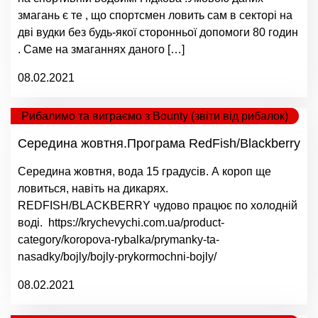
змагань є те , що спортсмен ловить сам в секторі на
дві вудки без будь-якої сторонньої допомоги 80 годин
. Саме на змаганнях даного […]
08.02.2021
Рибалимо та виграємо з Bounty (звіти від рибалок)
Середина жовтня.Програма RedFish/Blackberry
Середина жовтня, вода 15 градусів. А короп ще
ловиться, навіть на дикарях.
REDFISH/BLACKBERRY чудово працює по холодній
воді. https://krychevychi.com.ua/product-
category/koropova-rybalka/prymanky-ta-
nasadky/bojly/bojly-prykormochni-bojly/
08.02.2021