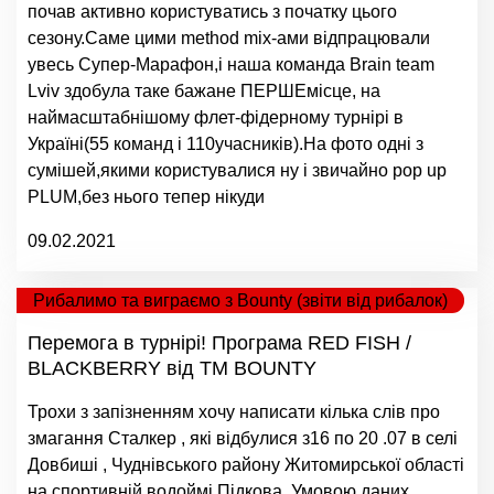
почав активно користуватись з початку цього
сезону.Саме цими method mix-ами відпрацювали
увесь Супер-Марафон,і наша команда Brain teаm
Lviv здобула таке бажане ПЕРШЕмісце, на
наймасштабнішому флет-фідерному турнірі в
Україні(55 команд і 110учасників).На фото одні з
сумішей,якими користувалися ну і звичайно pop up
PLUM,без нього тепер нікуди
09.02.2021
Рибалимо та виграємо з Bounty (звіти від рибалок)
Перемога в турнірі! Програма RED FISH /
BLACKBERRY від ТМ BOUNTY
Трохи з запізненням хочу написати кілька слів про
змагання Сталкер , які відбулися з16 по 20 .07 в селі
Довбиші , Чуднівського району Житомирської області
на спортивній водоймі Підкова .Умовою даних