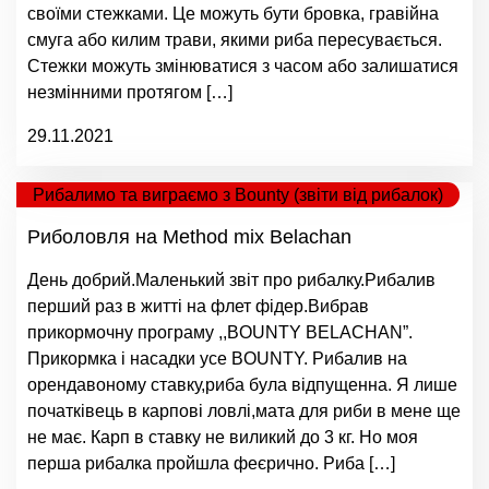
своїми стежками. Це можуть бути бровка, гравійна
смуга або килим трави, якими риба пересувається.
Стежки можуть змінюватися з часом або залишатися
незмінними протягом […]
29.11.2021
Рибалимо та виграємо з Bounty (звіти від рибалок)
Риболовля на Method mix Belachan
День добрий.Маленький звіт про рибалку.Рибалив
перший раз в житті на флет фідер.Вибрав
прикормочну програму ,,BOUNTY BELACHAN”.
Прикормка і насадки усе BOUNTY. Рибалив на
орендавоному ставку,риба була відпущенна. Я лише
початківець в карпові ловлі,мата для риби в мене ще
не має. Карп в ставку не виликий до 3 кг. Но моя
перша рибалка пройшла феєрично. Риба […]