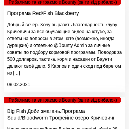
Рибалимо та виграємо з Bounty (звіти від рибалок)
Програма Red/Fish Blackberry
Добрый вечер. Хочу выразить благодарность клубу
Кричевичи за все обучающие видео на ютубе, за
ответы на вопросы в этом чате (возможно, иногда
дурацкие) и отдельно @Bounty Admin за личные
советы по подбору кормовой программы. Поводок за
500 долларов, тактика, корм и насадки от Баунти
делают своё дело. 5 Карпов и один сход под берегом
из […]
08.02.2021
Рибалимо та виграємо з Bounty (звіти від рибалок)
Big Fish Доби змагань.Програма
Squid/Bloodworm Трофейне озеро Кричевичі