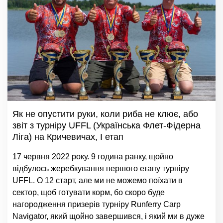
Як не опустити руки, коли риба не клює, або
звіт з турніру UFFL (Українська Флет-Фідерна
Ліга) на Кричевичах, I етап
17 червня 2022 року. 9 година ранку, щойно
відбулось жеребкування першого етапу турніру
UFFL. О 12 старт, але ми не можемо поїхати в
сектор, щоб готувати корм, бо скоро буде
нагородження призерів турніру Runferry Carp
Navigator, який щойно завершився, і який ми в дуже