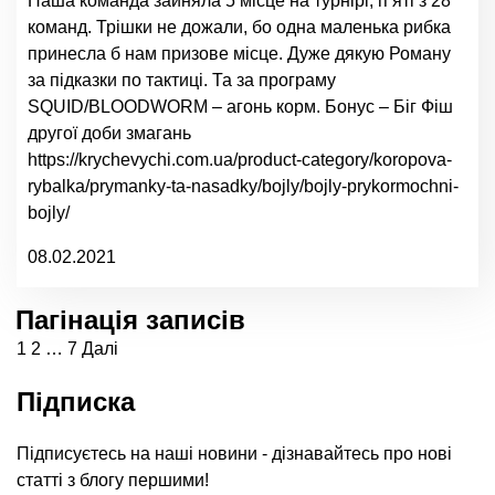
Наша команда зайняла 5 місце на турнірі, п’яті з 28
команд. Трішки не дожали, бо одна маленька рибка
принесла б нам призове місце. Дуже дякую Роману
за підказки по тактиці. Та за програму
SQUID/BLOODWORM – агонь корм. Бонус – Біг Фіш
другої доби змагань
https://krychevychi.com.ua/product-category/koropova-
rybalka/prymanky-ta-nasadky/bojly/bojly-prykormochni-
bojly/
08.02.2021
Пагінація записів
1
2
…
7
Далі
Підписка
Підписуєтесь на наші новини - дізнавайтесь про нові
статті з блогу першими!