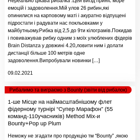
Нереально цікава рибалка .Цей виїзд приніс море
емоцій і задоволення.Мій улов 26 рибин,які
опинилися на карповому маті і акуратно відпущені
підростати і радувати нас покльовками у
майбутньому.Рибка від 2,5 до 9ти кілограмів.Покидав
i повиважував рибку одним з моїх улюблених фідерів
Brain Distanza у довжині 4.20,ловити ним і долати
дистанції більше 100 метрів одне
задоволення.Випробували новинки […]
09.02.2021
Рибалимо та виграємо з Bounty (звіти від рибалок)
1-ше Місце на наймасштабнішому флет
фідерному турнірі “Супер Марафон” (55
команд-110учасників) Method Mix-и
Bounty+Pop up Plum
Неможу не згадати про продукцію тм “Bounty” ,якою