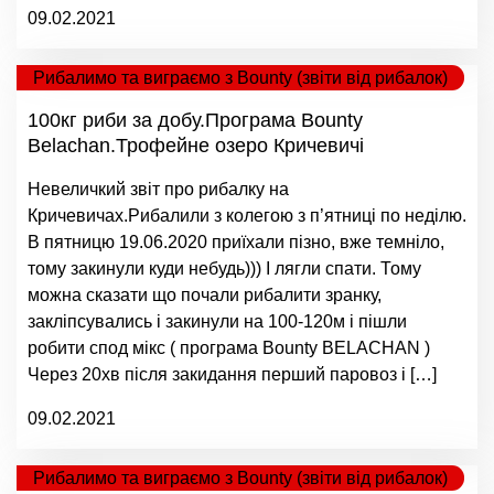
09.02.2021
Рибалимо та виграємо з Bounty (звіти від рибалок)
100кг риби за добу.Програма Bounty
Belachan.Трофейне озеро Кричевичі
Невеличкий звіт про рибалку на
Кричевичах.Рибалили з колегою з п’ятниці по неділю.
В пятницю 19.06.2020 приїхали пізно, вже темніло,
тому закинули куди небудь))) І лягли спати. Тому
можна сказати що почали рибалити зранку,
закліпсувались і закинули на 100-120м і пішли
робити спод мікс ( програма Bounty BELACHAN )
Через 20хв після закидання перший паровоз і […]
09.02.2021
Рибалимо та виграємо з Bounty (звіти від рибалок)