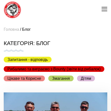
Головна
/
Блог
КАТЕГОРІЯ:
БЛОГ
Запитання - відповідь
Рибалимо та виграємо з Bounty (звіти від рибалок)
Цікаве та Корисне
Змагання
Дітям