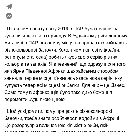
Viber
Telegram
Messenger
Після чемпіонату світу 2019 в ПАР була величезна
купа питань з цього приводу. В будь-якому риболовному
магазині в ПАР половину місця на прилавках займають
різнокольорові баночки. Кожен чемпіон світу (країни,
регіону, міста, села) робить якусь свою серію різних
кольорів та запахів. Я впевнений, що одразу після того,
як збірна Південної Африки шахрайським способом
зайняла перше місце, з‘явилась якась нова серія, яку
купують тепер всі місцеві рибалки. Для них – це бізнес.
Саме тому в африканців було таке дике бажання
перемогти будь-якою ціною.
Щоб усвідомити, чому працюють різнокольорові
баночки, треба знати особливості водойми в Африці.
Це резервуар з величезною кількістю риби, якій