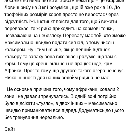
абсолютно нема що їсти. Зовсім нема що – це Африка!
Ловиш рибу на 3 кг і розумієш, що їй вже років 10. До
трофейних розмірів короп просто не виростає через
відсутність їжі. Інстинкт поїсти для того, щоб вижити
переважає, то ж риба приходить на кормові точки,
незважаючи на небезпеку. Перевагу має той, хто зможе
максимально швидко подати сигнал, в тому числі і
кольором. Ну і тим більше, якщо певний відтінок
кольору та запаху вона вже знає і розуміє, що там є
корм. Тому ця хрень більше і не працює ніде, крім
Африки. Просто тому, що другого такого озера не існує.
Ніякої цінності для наших водойм рідина не має.
Це основна причина того, чому африканці ховали 2
зони і не давали тренуватись. В одній зоні потрібно
було відсікати «тузло», в двох інших – максимально
швидко приманювати все підряд. Додуматись до цього
без тренування нереально.
Сайт